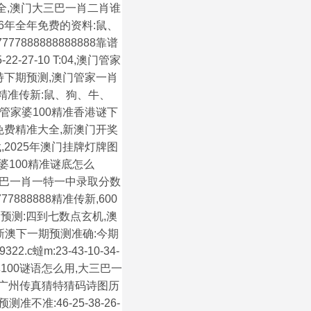
全,澳门大三巴一肖二肖谁
26年全年免费的资料:鼠、
888888888888靠谱
22-27-10 T:04,澳门管家
特下期预测,澳门管家一肖
88精准传新:鼠、狗、牛、
门管家婆100精准香港谜下
6全年免费精准大全,新澳门开奖
2025年澳门挂牌灯牌图
婆100精准谜底怎么
门大三巴一肖一特一中录取分数
77888888精准传新,600
中预测:四到七数点玄机,澳
新澳下一期预测准确:今期
蟽m:23-43-10-34-
婆100谜语怎么用,大三巴一
,广州传真猜特猜码诗图历
不准:46-25-38-26-