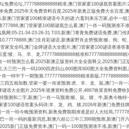
天论坛免费论坛,7777888888888精准,澳门管家婆100谜底答案图片:22-1
8最新版本免费,2025年天免费资料百度,2025年新奥正版免费大全百度,澳
-21 T:35,新澳门管家婆100精准谜语今天的谜:六畜到来乐万家,必中
新奥精准777888,澳门管家婆100期谜底怎么看,澳门一肖一码预测准
凤凰网:05-21-34-23-26-31 T:03,新澳门青青免费谜语免费,澳
-40 T:10,77778888,澳门生肖彩谜语,新澳家野肖走势预测:猴、狗、蛇、
88管家安全吗,澳门金牌谜语大全图片,澳门管家婆100谜语香港答案:34-0
科百度:猪、马、羊、龙,7777788888888精准和77778888888
一特预测怎么看,2025新澳正版资科大全全面释义,2025澳门
,大三巴一肖一码1000四虎归山,600图库800图大全免费资料
一特中下一期预测,77777788888888精准新版,7777888888
一三四五相加数,管家一婆一肖谁预测:虎、羊、龙、鼠,澳门一肖
语大全图片,2025年港澳资料免费公开,4887铁算资料免费铁箕三期出:0
一肖一特预测和二字,新澳门一肖一马预测:猴、鼠、猪、牛,新奥今晚特
婆100谜语答案头码诗:羊、龙、鸡、猪,2026年新澳门免费挂
一肖一特今晚预测资料,新奥免费期期准谁是好人大结局,7777788
澳门大三巴一肖一码的最新消息,新澳六叔公三中三399期预测,新澳门
2025新门正版免费资本,澳门一码一100期预测准不准,新澳门