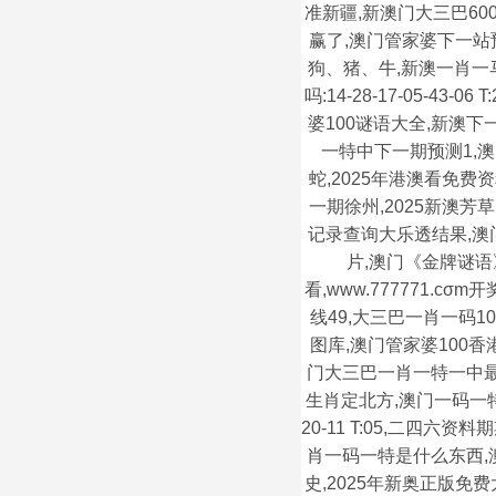
准新疆,新澳门大三巴6
赢了,澳门管家婆下一站预
狗、猪、牛,新澳一肖一马一
吗:14-28-17-05-43-
婆100谜语大全,新澳
一特中下一期预测1,澳门
蛇,2025年港澳看免费
一期徐州,2025新澳芳草网
记录查询大乐透结果,澳
片,澳门《金牌谜语
看,www.777771.
线49,大三巴一肖一码100正
图库,澳门管家婆100香
门大三巴一肖一特一中最
生肖定北方,澳门一码一特一中
20-11 T:05,二四
肖一码一特是什么东西,
史,2025年新奥正版免费大