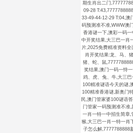
期生肖出二门,7777778
09-28 T:43,77777
33-49-44-12-2
码预测准不准,WWW澳门
香港谜一下,澳彩一码一中
中开奖结果,大三巴一肖一
片,2025免费精准资料全面
肖开奖结果:龙、马、猪
猪、蛇、鼠,777778
奖结果,澳门一码一恃一
鸡、虎、兔、牛,大三巴
100精准谜语今天的谜,
100精准香港谜,新奥门特
民,澳门管家婆100谜语
门管家一码预测准不准,新澳
一肖一特一中招生简章,
猴,大三巴一肖一特一肖
子怎么解,7777788888