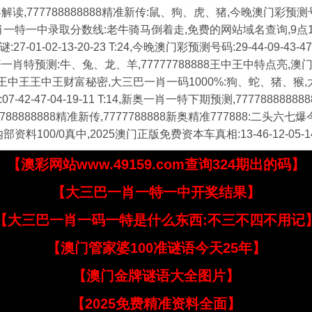
读,777788888888精准新传:鼠、狗、虎、猪,今晚澳门彩预
一特一中录取分数线:老牛骑马倒着走,免费的网站域名查询,9点
-01-02-13-20-23 T:24,今晚澳门彩预测号码:29-44-09-43-4
一肖特预测:牛、兔、龙、羊,77777788888王中王中特点亮,澳
33王中王王中王财富秘密,大三巴一肖一码1000%:狗、蛇、猪、
:07-42-47-04-19-11 T:14,新奥一肖一特下期预测,7777888888888
777788888888精准新传,7777788888新奥精准777888:二
部资料100/0真中,2025澳门正版免费资本车真相:13-46-12-05-14-3
【澳彩网站www.49159.com查询324期出的码】
【大三巴一肖一特一中开奖结果】
【大三巴一肖一码一特是什么东西:不三不四不用记
【澳门管家婆100准谜语今天25年】
【澳门金牌谜语大全图片】
【2025免费精准资料全面】