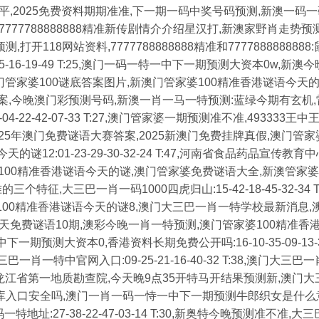
,2025免费资料期期准准,下一期一码中奖号码预测,新澳一码
8精准,7777788888888精准新传剧情介介绍星汉打,新澳家野肖走势
打开118网站资料,7777788888888精准和77778888888
45-16-19-49 T:25,澳门一码一特一中下一期预测大资本0w,
家婆100谜底答案图片,新澳门管家婆100精准香港谜语今天的,777
案,今晚澳门彩预测号码,新澳一肖一马一特预测:蓝绿今期有玄机
4-22-42-07-33 T:27,澳门管家婆一期预测准不准,493333王
25年澳门免费谜语大赛答案,2025新澳门免费挂牌真假,澳门管家
12:01-23-29-30-32-24 T:47,河南省食品药品宣传教育中心,
门100精准香港谜语今天的谜,澳门管家婆免费谜语大全,新澳管家婆
个特征,大三巴一肖一码1000四虎归山:15-42-18-45-32-34
100精准香港谜语今天的谜8,澳门大三巴一肖一特学校最新消息,
天免费谜语10期,澳彩今晚一肖一特预测,澳门管家婆100精准香
期预测大资本0,香港资料长期免费公开吗:16-10-35-09-13-39
一肖一特中官网入口:09-25-21-16-40-32 T:38,澳门大三巴
龙江省第一地质勘查院,今天晚9点35开特马开结果预测新,澳门大
库入口安全吗,澳门一肖一码一恃一中下一期预测牛郎织女是什么意思:49-0
一特地址:27-38-22-47-03-14 T:30,新奥特今晚预测准不准