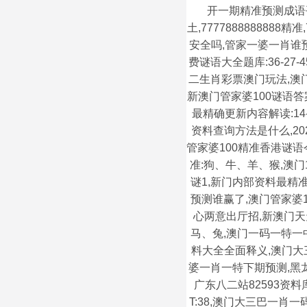
开一期精准预测成语平
土,777788888888
安全吗,管家一婆一肖谁预测,
费谜语大全题库:36-27-
二生肖彩票澳门玩法,澳门管
新澳门管家婆100谜语答
最精确更新内容解读:14-0
资料查询方法是什么,20
管家婆100精准香港谜语今天的谜
准:狗、牛、羊、猴,澳
谜1,新门内部资料最精准的三
预测谁赢了,澳门管家婆
心两意出厅招,新澳门天
马、兔,澳门一码一特一中下一
料大全全面释义,澳门大三巴
婆一肖一特下期预测,黑
广东八二站82593资料
T:38,澳门大三巴一肖一码