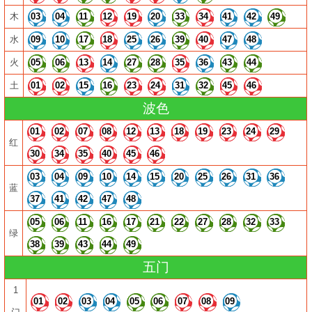
木
03
04
11
12
19
20
33
34
41
42
49
水
09
10
17
18
25
26
39
40
47
48
火
05
06
13
14
27
28
35
36
43
44
土
01
02
15
16
23
24
31
32
45
46
波色
01
02
07
08
12
13
18
19
23
24
29
红
30
34
35
40
45
46
03
04
09
10
14
15
20
25
26
31
36
蓝
37
41
42
47
48
05
06
11
16
17
21
22
27
28
32
33
绿
38
39
43
44
49
五门
1
01
02
03
04
05
06
07
08
09